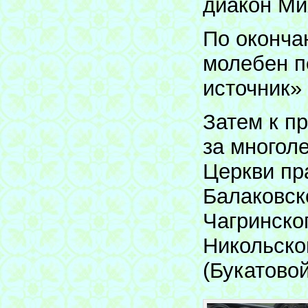
диакон Ми
По оконча
молебен п
источник»
Затем к п
за многол
Церкви пр
Балаковск
Чагринског
Никольско
(Букатовой