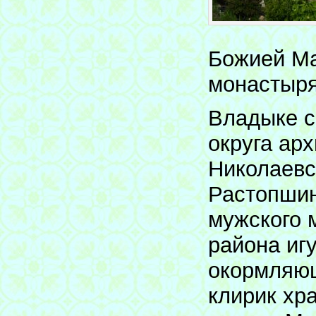
Божией Ма
монастыря
Владыке с
округа ар
Николаевс
Растопшин
мужского 
района иг
окормляющ
клирик хр