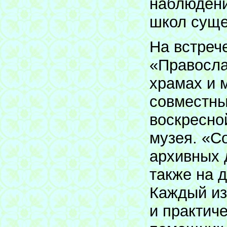
наблюдени
школ суще
На встреч
«Правосла
храмах и 
совместны
воскресно
музея. «С
архивных 
также на 
Каждый из
и практиче