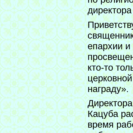
директора
Приветств
священник
епархии и
просвещени
кто-то тол
церковной
награду».
Директора
Кацуба ра
время раб