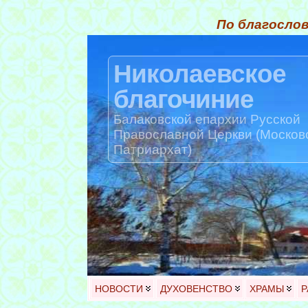
По благослов
Николаевское
благочиние
Балаковской епархии Русской
Православной Церкви (Москов
Патриархат)
НОВОСТИ
ДУХОВЕНСТВО
ХРАМЫ
Р