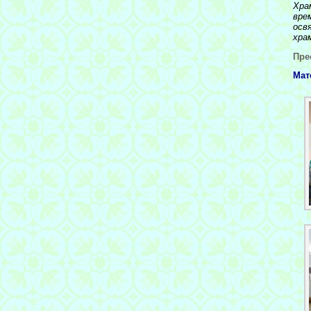
Хра
вре
осв
хра
Пре
Мат