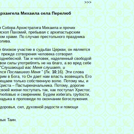
>>>
Архангела Михаила села Перелюб
я Собора Архистратига Михаила и прочих
ископ Пахомий, пребывая с архипастырским
ом храме. По случаю престольного праздника
олива.
близкое участие в судьбах Церкви, он является
г прежде сотворения человека сотворил
поднебесной. Так и человек, наделенный свободой
вои силы употреблять не на благо, а во вред себе
“
Слушающий вас Меня слушает, и
тся Пославшего Меня
” (Лк.
10
;16). Эти слова
ерим в Бога, то Он дает нам власть возвещать Его
озвещаем только собственную волю. Потому мы, и
риста – Пастыреначальника. Потому, дорогие
своей жизни поступать так, как поступал Христос.
 любовью и смирением. Будем избегать грубости,
ладыка в проповеди по окончании богослужения.
доровья, сил, духовной радости и помощи
вых Таин.