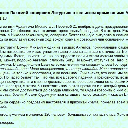
<
скоп Пахомий совершил Литургию в сельском храме во имя 
1.18
м во имя Архангела Михаила с. Перелюб 21 ноября, в день праздновани
есных Сил бесплотных, отмечает престольный праздник. В этот день Еп
итом в Николаевском округе, совершил Божественную литургию в сельск
дыка возглавил крестный ход вокруг храма и совершил чин освящения к
хистратиг Божий Михаил – один из высших Ангелов, принимающий самое 
бым покровителем и заступником нашего воинства и всего отечества. Бо
идимых Духов, но часть из них по гордости пали и стали духами злобы 
, может, подобно Ангелам, служить Богу. Но может, отступив от Него, с
лижним. В сегодняшнем Евангельском чтении мы слышим слова Господа 
ергающийся вас Меня отвергается; а отвергающийся Меня отвергае
щены не только к апостолам, а ко всем нам. Они значат, что если мы в
ю. Но часто бывает так, что мы, из-за своего падения и греховности, в
щеннослужители, и миряне должны сверять все свои слова со словами Х
ья и сестры, я хотел бы пожелать вам в этот праздник и в каждый день 
и мы хотим достучаться до сердца ближнего, то будем говорить с ним с
авства, брани. А сами будем учиться слышать голос Божий», – сказал В
дыка сердечно поздравил настоятеля и прихожан храма, пожелав всем з
ией.
богослужением молились 120 человек, большинство причастились Христ
истории: