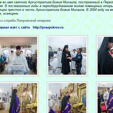
м во имя святого Архистратига Божия Михаила, построенный в Перел
мя. В послевоенные годы в переоборудованном жилом помещении откр
ящен престол в честь Архистратига Божия Михаила. В 2004 году на м
м, освященн.
сс-служба Покровской епархии
ериал взят с сайта http://pravpokrov.ru