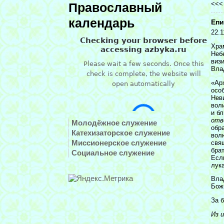
<<
Православный
календарь
Епи
22.1
Хра
Неб
виз
Вла
«Ар
осо
Нев
воли
и б
отв
Молодёжное служение
обра
Катехизаторское служение
вол
Миссионерское служение
свя
брат
Социальное служение
Есл
лук
Вла
Бож
За 
Из 