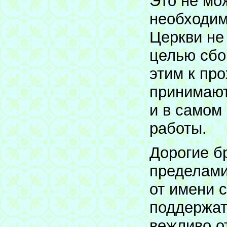
Это не мо
необходим
Церкви не
целью сбо
этим к пр
принимают
и в самом
работы.
Дорогие б
пределами
от имени 
поддержат
вежливо о