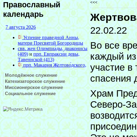
<<<
Православный
календарь
Жертвова
22.02.22
Во все вр
каждый из
участие в
Молодёжное служение
спасения 
Катехизаторское служение
Миссионерское служение
Храм Пред
Социальное служение
Северо-За
возводитс
присоедин