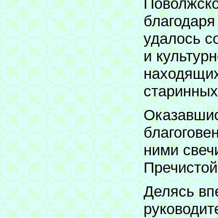
Поволжско
благодаря
удалось с
и культурн
находящих
старинных
Оказавшис
благогове
ними свеч
Пречистой
Делясь вп
руководит