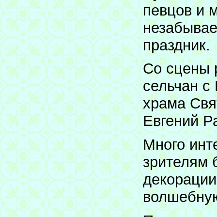
певцов и 
незабывае
праздник.
Со сцены 
сельчан с
храма Свя
Евгений Р
Много инт
зрителям 
декорации
волшебну