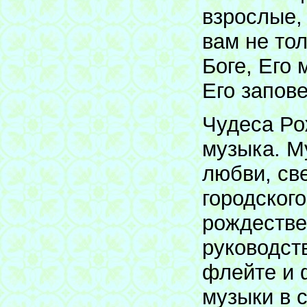
взрослые,
вам не тол
Боге, Его
Его запов
Чудеса Ро
музыка. М
любви, св
городског
рождестве
руководст
флейте и 
музыки в 