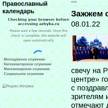
<<<
Православный
календарь
Зажжем 
08.01.22
Молодёжное служение
Катехизаторское служение
свечу на 
Миссионерское служение
Социальное служение
центре» г
с поздрав
зрителям 
отмечают 