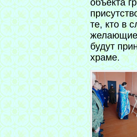
объекта г
присутств
те, кто в 
желающие 
будут при
храме.