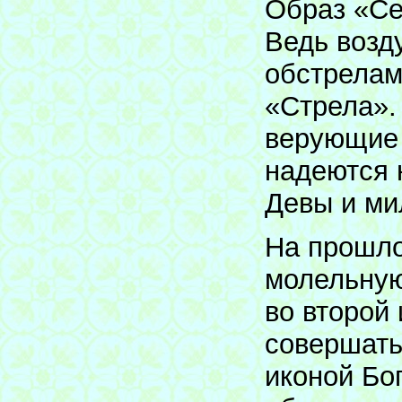
Образ «Се
Ведь возд
обстрелам
«Стрела».
верующие 
надеются 
Девы и ми
На прошло
молельную
во второй
совершать
иконой Бо