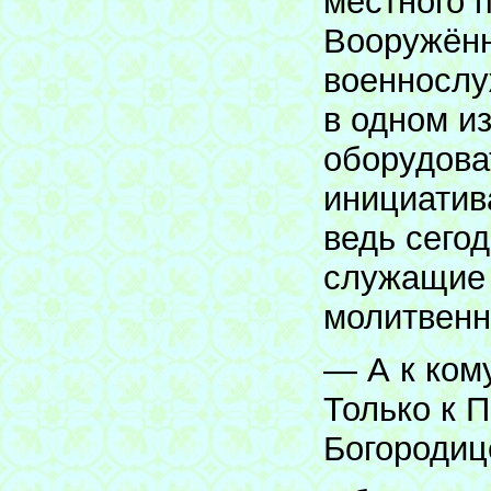
местного 
Вооружённ
военнослу
в одном и
оборудова
инициатив
ведь сегод
служащие 
молитвенн
— А к ком
Только к 
Богородиц