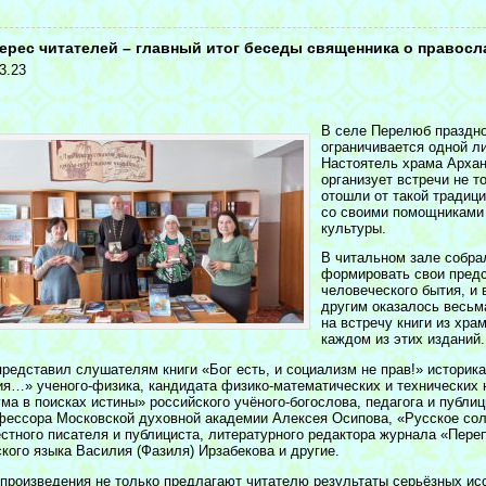
<
ерес читателей – главный итог беседы священника о правосл
3.23
В селе Перелюб праздно
ограничивается одной л
Настоятель храма Архан
организует встречи не т
отошли от такой традици
со своими помощниками
культуры.
В читальном зале собра
формировать свои пред
человеческого бытия, и
другим оказалось весьм
на встречу книги из хра
каждом из этих изданий.
представил слушателям книги «Бог есть, и социализм не прав!» историк
ия…» ученого-физика, кандидата физико-математических и технических н
ма в поисках истины» российского учёного-богослова, педагога и публи
фессора Московской духовной академии Алексея Осипова, «Русское сол
естного писателя и публициста, литературного редактора журнала «Пере
ского языка Василия (Фазиля) Ирзабекова и другие.
 произведения не только предлагают читателю результаты серьёзных ис