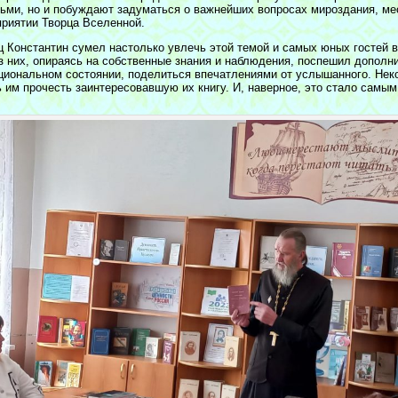
ьми, но и побуждают задуматься о важнейших вопросах мироздания, мест
приятии Творца Вселенной.
ц Константин сумел настолько увлечь этой темой и самых юных гостей в
из них, опираясь на собственные знания и наблюдения, поспешил дополни
циональном состоянии, поделиться впечатлениями от услышанного. Нек
ь им прочесть заинтересовавшую их книгу. И, наверное, это стало самы