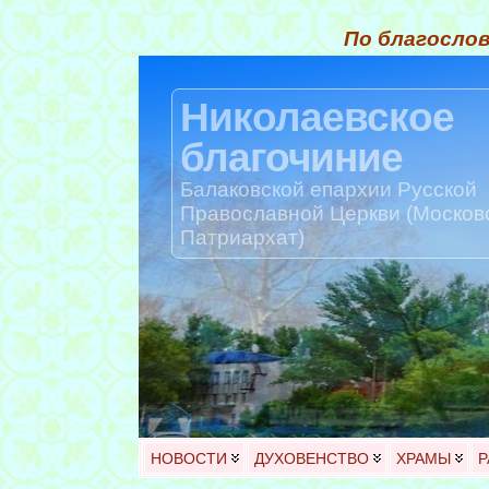
По благослов
Николаевское
благочиние
Балаковской епархии Русской
Православной Церкви (Москов
Патриархат)
НОВОСТИ
ДУХОВЕНСТВО
ХРАМЫ
Р