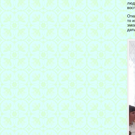
люд
вос
Оте
то 
эмо
дат