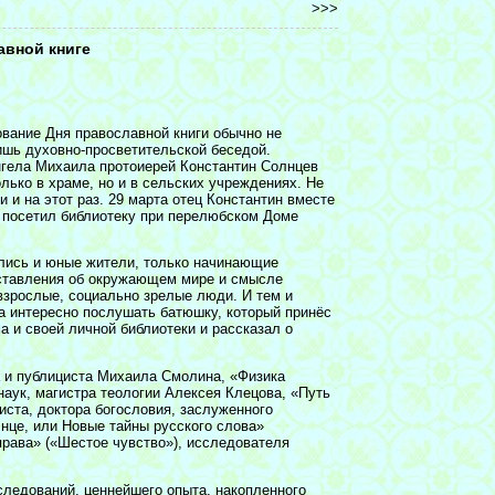
>>>
авной книге
вание Дня православной книги обычно не
ишь духовно-просветительской беседой.
гела Михаила протоиерей Константин Солнцев
олько в храме, но и в сельских учреждениях. Не
и и на этот раз. 29 марта отец Константин вместе
 посетил библиотеку при перелюбском Доме
лись и юные жители, только начинающие
ставления об окружающем мире и смысле
 взрослые, социально зрелые люди. И тем и
а интересно послушать батюшку, который принёс
ма и своей личной библиотеки и рассказал о
а и публициста Михаила Смолина, «Физика
аук, магистра теологии Алексея Клецова, «Путь
циста, доктора богословия, заслуженного
нце, или Новые тайны русского слова»
права» («Шестое чувство»), исследователя
следований, ценнейшего опыта, накопленного