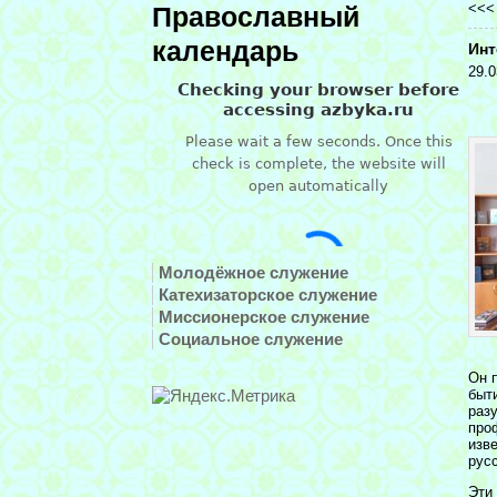
<<
Православный
календарь
Инт
29.0
Молодёжное служение
Катехизаторское служение
Миссионерское служение
Социальное служение
Он 
быт
разу
про
изв
рус
Эти