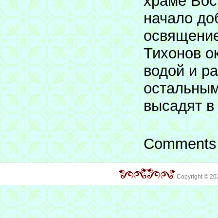
храме Вос
начало до
освящение
Тихонов о
водой и р
остальным
высадят в
Comments 
Copyright © 2