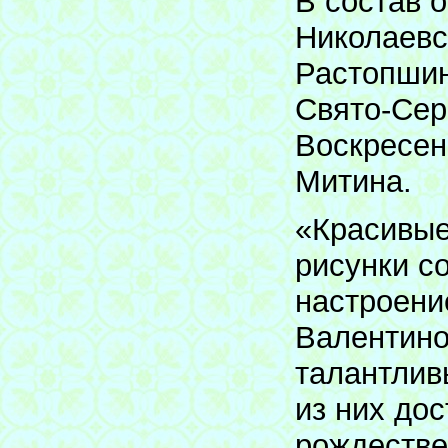
В состав 
Николаевс
Растопшин
Свято-Сер
Воскресен
Митина.
«Красивые
рисунки с
настроени
Валентино
талантлив
из них до
рождестве