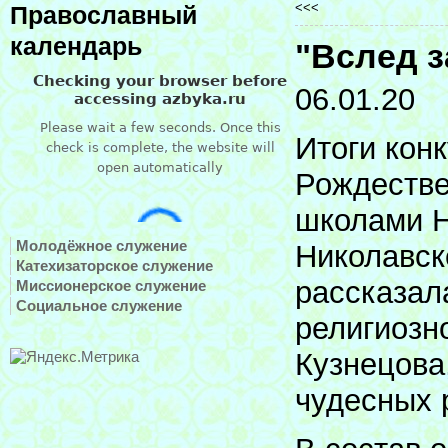
<<<
Православный
календарь
"Вслед з
06.01.20
Итоги кон
Рождестве
школами Н
Молодёжное служение
Николавск
Катехизаторское служение
рассказал
Миссионерское служение
Социальное служение
религиозн
Кузнецова
чудесных 