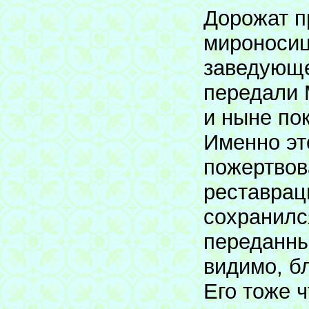
Дорожат п
мироносиц
заведующе
передали 
и ныне по
Именно эт
пожертвов
реставрац
сохранилс
переданны
видимо, б
Его тоже ч