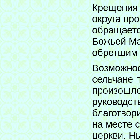
Крещения 
округа пр
обращаетс
Божьей Ма
обретшим 
Возможнос
сельчане п
произошло
руководст
благотвор
на месте 
церкви. Н