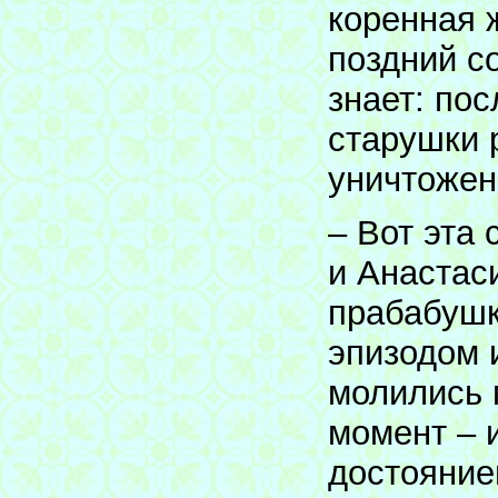
коренная 
поздний с
знает: по
старушки 
уничтожени
– Вот эта
и Анастас
прабабушк
эпизодом 
молились 
момент – и
достояние