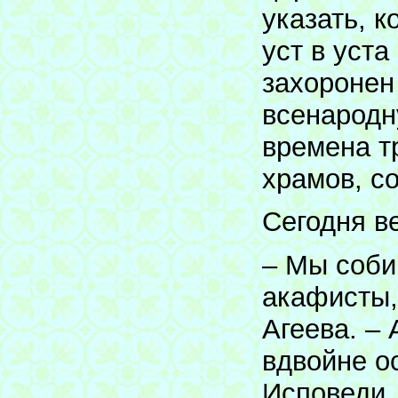
указать, к
уст в уста
захоронен
всенародн
времена т
храмов, с
Сегодня в
– Мы соби
акафисты,
Агеева. – 
вдвойне о
Исповеди,