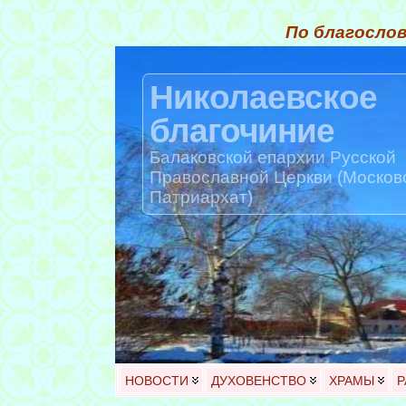
По благослов
Николаевское
благочиние
Балаковской епархии Русской
Православной Церкви (Москов
Патриархат)
НОВОСТИ
ДУХОВЕНСТВО
ХРАМЫ
Р