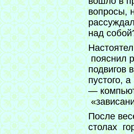
вошло в п
вопросы, 
рассуждал
над собой
Настоятел
пояснил р
подвигов в
пустого, 
— компьют
«зависани
После вес
столах го