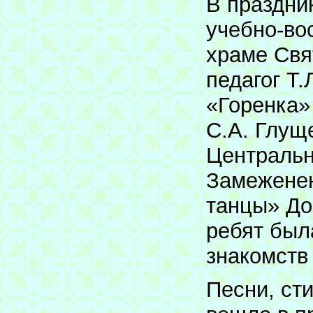
В праздни
учебно-во
храме Свя
педагог Т
«Горенка»
С.А. Глущ
Центральн
Замеженен
танцы» До
ребят был
знакомств
Песни, ст