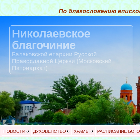
По благословению еписко
Николаевское
благочиние
Балаковской епархии Русской
Православной Церкви (Московский
Патриархат)
НОВОСТИ
ДУХОВЕНСТВО
ХРАМЫ
РАСПИСАНИЕ БОГ