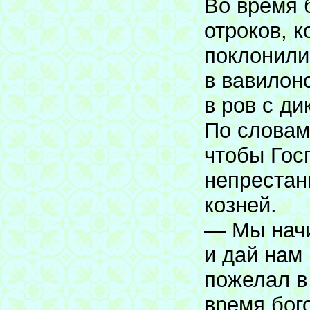
Во время 
отроков, к
поклонили
в вавилон
в ров с ди
По словам
чтобы Госп
непрестан
козней.
— Мы начи
и дай нам 
пожелал в
время бог