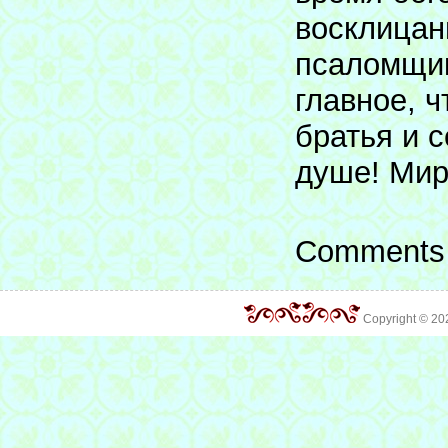
восклицан
псаломщик
главное, ч
братья и с
душе! Мир
Comments 
Copyright © 2