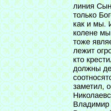
линия Сын
только Бо
как и мы. 
колене мы
тоже явля
лежит огр
кто крести
должны де
соотносят
заметил, 
Николаевс
Владимир