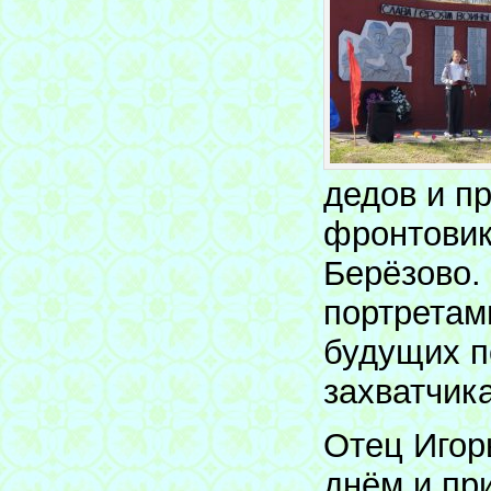
дедов и п
фронтовик
Берёзово.
портретам
будущих п
захватчик
Отец Игор
днём и пр