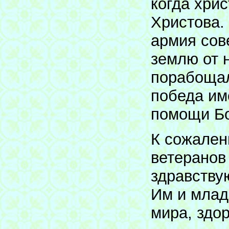
когда хри
Христова.
армия сов
землю от 
порабощал
победа им
помощи Бо
К сожален
ветеранов
здравству
Им и млад
мира, здо