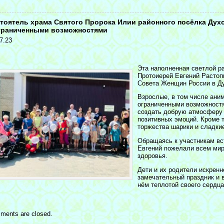
<
тоятель храма Святого Пророка Илии районного посёлка Дух
граниченными возможностями
7.23
Эта наполненная светлой р
Протоиерей Евгений Растоп
Совета Женщин России в Ду
Взрослые, в том числе ани
ограниченными возможност
создать добрую атмосферу
позитивных эмоций. Кроме т
торжества шарики и сладкие
Обращаясь к участникам вс
Евгений пожелали всем мира
здоровья.
Дети и их родители искренн
замечательный праздник и 
нём теплотой своего сердца
ments are closed.