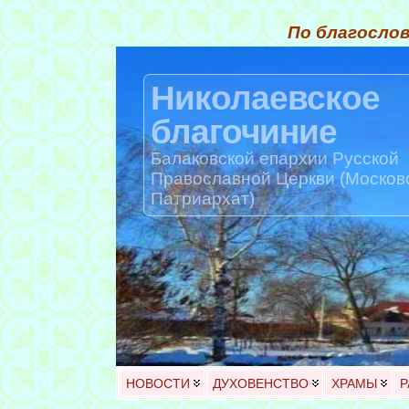
По благослов
Николаевское
благочиние
Балаковской епархии Русской
Православной Церкви (Москов
Патриархат)
НОВОСТИ
ДУХОВЕНСТВО
ХРАМЫ
Р