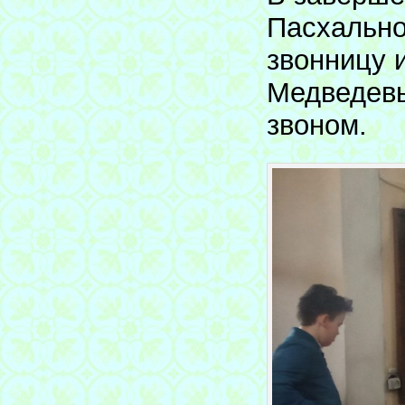
Пасхально
звонницу 
Медведевы
звоном.