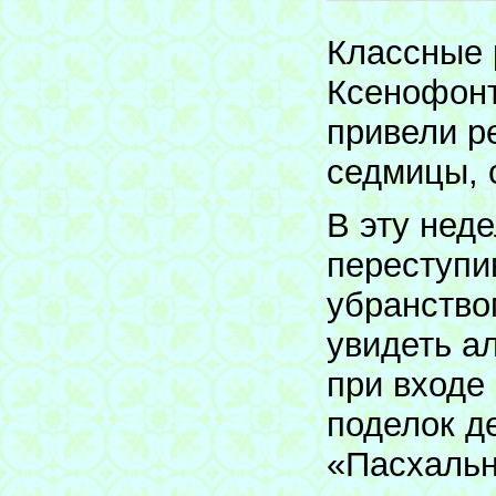
Классные 
Ксенофонт
привели р
седмицы, 
В эту нед
переступи
убранством
увидеть а
при входе
поделок д
«Пасхальн