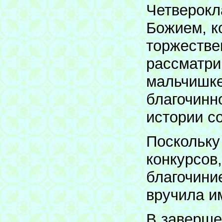
Четверокл
Божием, к
торжестве
рассматри
мальчишке
благочинн
истории со
Поскольку
конкурсов
благочини
вручила и
В заверше