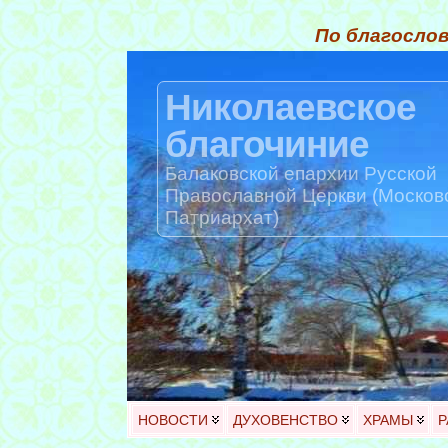
По благослов
Николаевское
благочиние
Балаковской епархии Русской
Православной Церкви (Москов
Патриархат)
НОВОСТИ
ДУХОВЕНСТВО
ХРАМЫ
Р