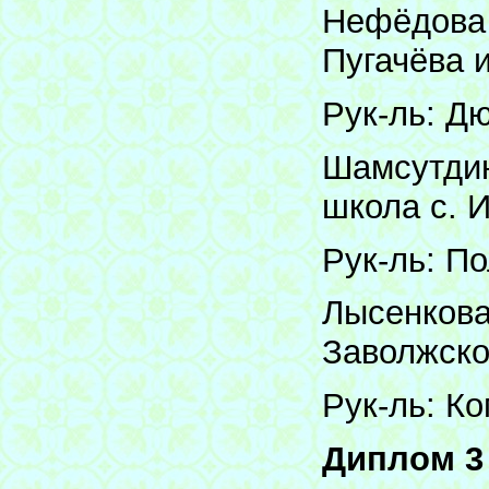
Нефёдова 
Пугачёва 
Рук-ль: Д
Шамсутдин
школа с. 
Рук-ль: По
Лысенкова
Заволжско
Рук-ль: К
Диплом 3