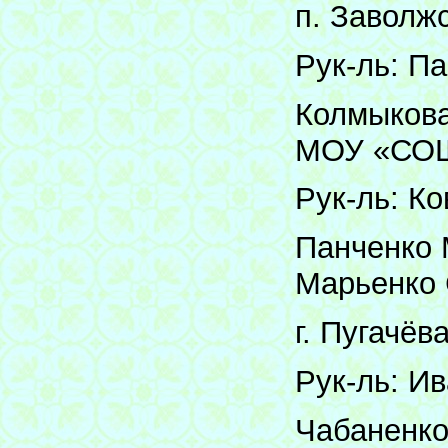
п. Заволж
Рук-ль: П
Колмыкова 
МОУ «СОШ 
Рук-ль: К
Панченко 
Марьенко 
г. Пугачёв
Рук-ль: Ив
Чабаненко