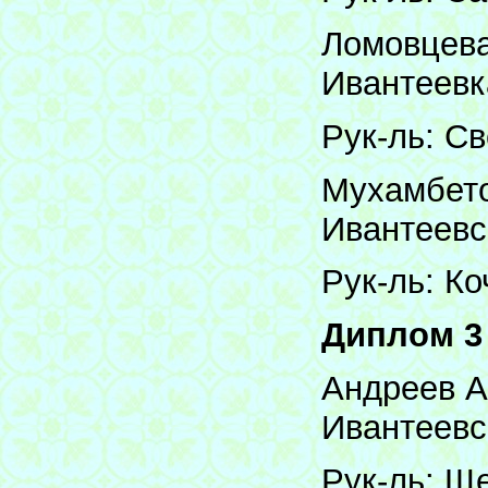
Ломовцева
Ивантеевк
Рук-ль: Св
Мухамбето
Ивантеевс
Рук-ль: Ко
Диплом 3
Андреев А
Ивантеевс
Рук-ль: Щ