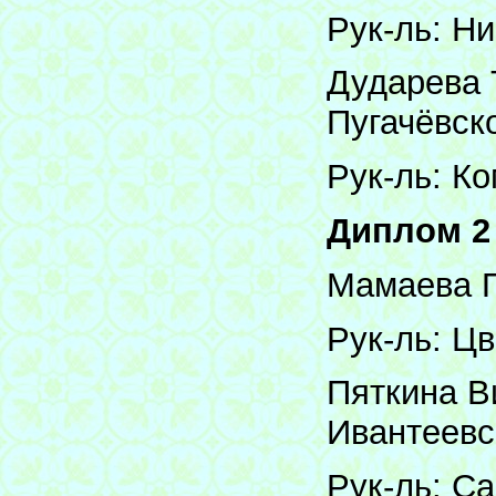
Рук-ль: Н
Дударева 
Пугачёвск
Рук-ль: К
Диплом 2
Мамаева П
Рук-ль: Ц
Пяткина В
Ивантеевс
Рук-ль: С