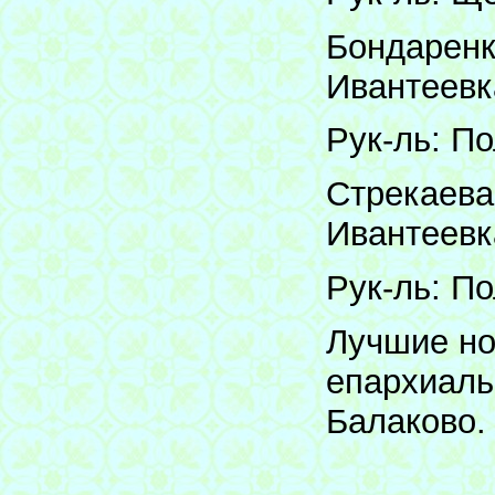
Бондаренк
Ивантеевк
Рук-ль: По
Стрекаева
Ивантеевк
Рук-ль: По
Лучшие но
епархиаль
Балаково.