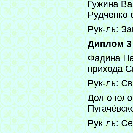
Гужина Ва
Рудченко 
Рук-ль: З
Диплом 3
Фадина На
прихода С
Рук-ль: С
Долгополо
Пугачёвск
Рук-ль: С