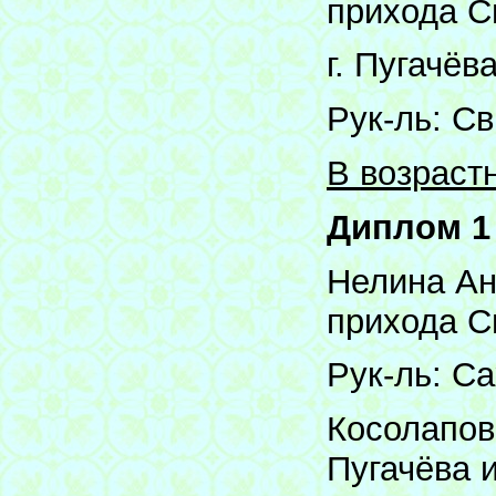
прихода С
г. Пугачёв
Рук-ль: С
В возрастн
Диплом 1
Нелина Ан
прихода С
Рук-ль: Са
Косолапов
Пугачёва 