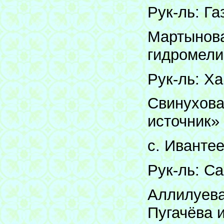
Рук-ль: Га
Мартынова
гидромели
Рук-ль: Х
Свинухова
источник»
с. Иванте
Рук-ль: Са
Аллилуева
Пугачёва 