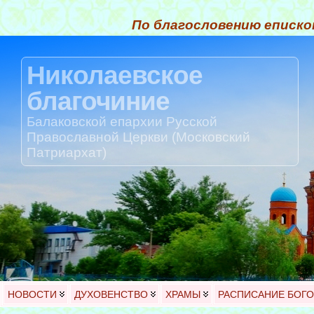
По благословению еписко
Николаевское
благочиние
Балаковской епархии Русской
Православной Церкви (Московский
Патриархат)
НОВОСТИ
ДУХОВЕНСТВО
ХРАМЫ
РАСПИСАНИЕ БОГ