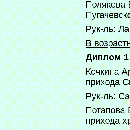
Полякова 
Пугачёвск
Рук-ль: Л
В возрастн
Диплом 1
Кочкина А
прихода С
Рук-ль: Са
Потапова 
прихода х