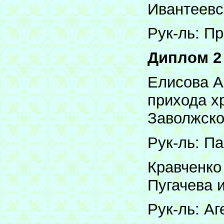
Ивантеевс
Рук-ль: П
Диплом 2
Елисова А
прихода х
Заволжско
Рук-ль: П
Кравченко
Пугачева 
Рук-ль: Аг