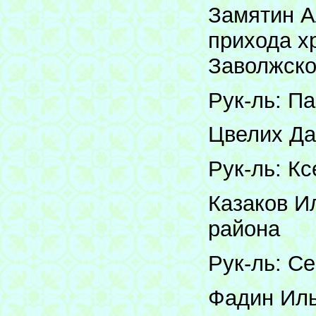
Замятин А
прихода х
Заволжско
Рук-ль: П
Цвелих Да
Рук-ль: К
Казаков Ил
района
Рук-ль: С
Фадин Иль