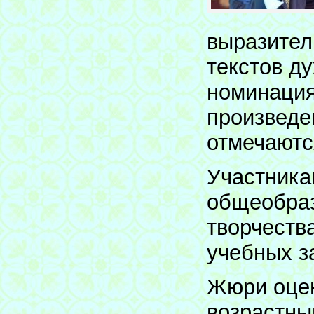
выразител
текстов д
номинация
произведе
отмечаютс
Участника
общеобраз
творчеств
учебных з
Жюри оцен
возрастны