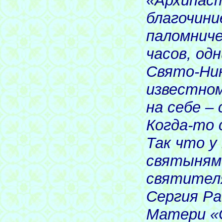
«Архипаст
благочини
паломниче
часов, од
Свято-Ник
известно
на себе –
Когда-то 
Так что у
святынями
святителя
Сергия Ра
Матери «С