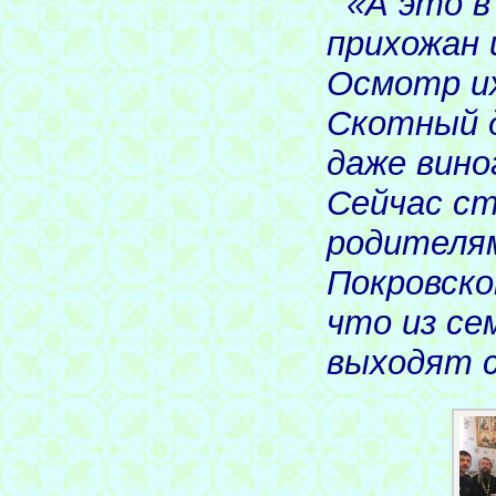
«А это в
прихожан 
Осмотр их
Скотный д
даже вино
Сейчас ст
родителям
Покровско
что из с
выходят 