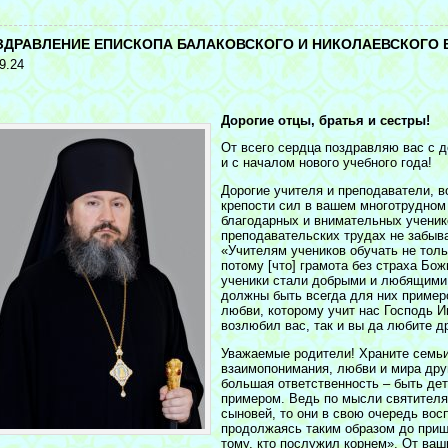
<
ЗДРАВЛЕНИЕ ЕПИСКОПА БАЛАКОВСКОГО И НИКОЛАЕВСКОГО 
9.24
Дорогие отцы, братья и сестры!
От всего сердца поздравляю вас с 
и с началом нового учебного года!
Дорогие учителя и преподаватели, в
крепости сил в вашем многотрудном
благодарных и внимательных ученик
преподавательских трудах не забыва
«Учителям учеников обучать не толь
потому [что] грамота без страха Бож
ученики стали добрыми и любящими,
должны быть всегда для них пример
любви, которому учит нас Господь И
возлюбил вас, так и вы да любите дру
Уважаемые родители! Храните семьи
взаимопонимания, любви и мира друг
большая ответственность – быть де
примером. Ведь по мысли святителя
сыновей, то они в свою очередь восп
продолжаясь таким образом до приш
тому, кто послужил корнем». От ваш