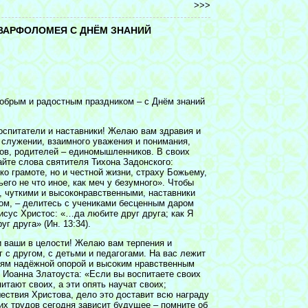
>>>
ВАРФОЛОМЕЯ С ДНЁМ ЗНАНИЙ
добрым и радостным праздником – с Днём знаний
оспитатели и наставники! Желаю вам здравия и
 служении, взаимного уважения и понимания,
ов, родителей – единомышленников. В своих
йте слова святителя Тихона Задонского:
ко грамоте, но и честной жизни, страху Божьему,
ьего не что иное, как меч у безумного». Чтобы
 чуткими и высоконравственными, наставники
ом, – делитесь с учениками бесценным даром
исус Христос: «…да любите друг друга; как Я
г друга» (Ин. 13:34).
 ваши в целости! Желаю вам терпения и
 с другом, с детьми и педагогами. На вас лежит
тям надёжной опорой и высоким нравственным
 Иоанна Златоуста: «Если вы воспитаете своих
итают своих, а эти опять научат своих;
ествия Христова, дело это доставит всю награду
их трудов сегодня зависит будущее – помните об