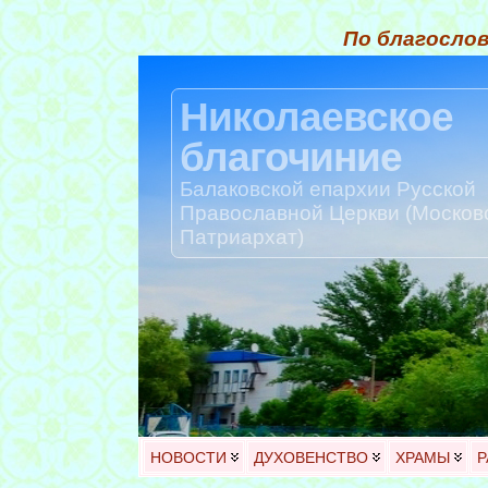
По благослов
Николаевское
благочиние
Балаковской епархии Русской
Православной Церкви (Москов
Патриархат)
НОВОСТИ
ДУХОВЕНСТВО
ХРАМЫ
Р