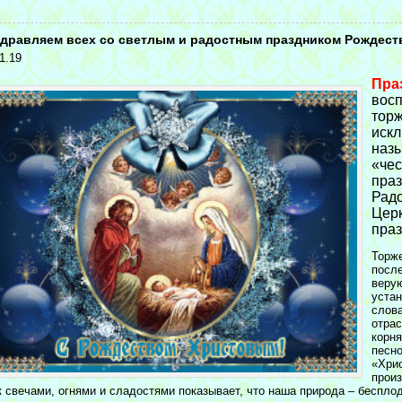
<
дравляем всех со светлым и радостным праздником Рождест
1.19
Пра
восп
торж
искл
назы
«че
праз
Радо
Церк
праз
Торж
посл
веру
устан
слова
отрас
корня
песно
«Хрис
произ
к свечами, огнями и сладостями показывает, что наша природа – бесплод