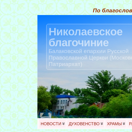
По благослов
Николаевское
благочиние
Балаковской епархии Русской
Православной Церкви (Москов
Патриархат)
НОВОСТИ
ДУХОВЕНСТВО
ХРАМЫ
Р