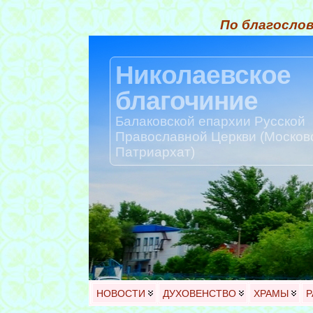
По благослов
Николаевское
благочиние
Балаковской епархии Русской
Православной Церкви (Москов
Патриархат)
НОВОСТИ
ДУХОВЕНСТВО
ХРАМЫ
Р