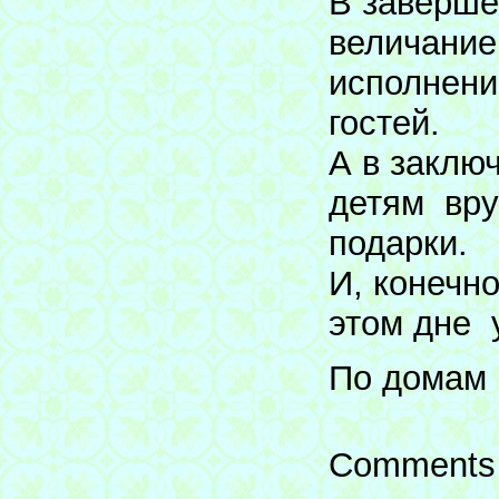
В заверше
величание
исполнени
гостей.
А в заклю
детям вру
подарки.
И, конечн
этом дне 
По домам 
Comments 