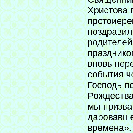
Христова г
протоиере
поздравил
родителей
празднико
вновь пер
события ч
Господь п
Рождества
мы призва
даровавше
времена».