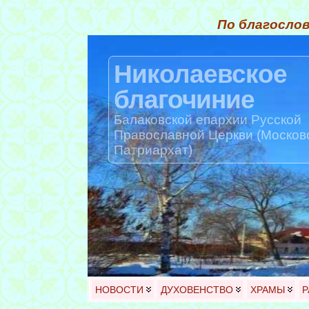
По благослов
Николаевское
благочиние
Балаковской епархии Русской
Православной Церкви (Москов
Патриархат)
НОВОСТИ
ДУХОВЕНСТВО
ХРАМЫ
Р