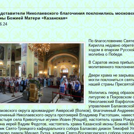
<
дставители Николаевского благочиния поклонились московск
ны Божией Матери «Казанская»
6.24
По благословению Святе
Кирилла недавно обретё
ходом в епархии Русско
молебна о Победе.
В Саратов икона прибыл
молитвенного поклонени
Двери храма не закрыв
могли поклониться свят
нашей страны Пресвятой
Молились перед образом
литургию в Покровском 
Николаевский Варфолом
управления Балаковской
аковского округа архимандрит Амвросий (Волков), благочинный Андреевс
гочинный Николаевского округа протоиерей Владимир Растопшин, намест
астыря села Криволучье игумен Иоанн (Фощий), настоятель храма Рожд
она иерей Вадим Федотов, настоятель храма Казанской иконы Божией Ма
рик Свято-Троицкого кафедрального собора Балаково диакон Тимофей У
аково диакон Михаил Дутка, клирик Свято-Воскресенского собора города