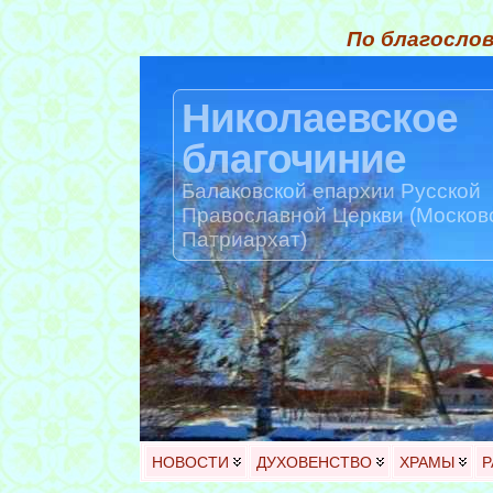
По благослов
Николаевское
благочиние
Балаковской епархии Русской
Православной Церкви (Москов
Патриархат)
НОВОСТИ
ДУХОВЕНСТВО
ХРАМЫ
Р