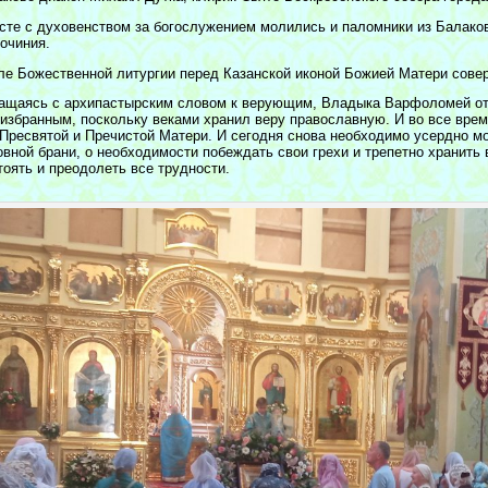
сте с духовенством за богослужением молились и паломники из Балаков
гочиния.
ле Божественной литургии перед Казанской иконой Божией Матери сове
ащаясь с архипастырским словом к верующим, Владыка Варфоломей отм
оизбранным, поскольку веками хранил веру православную. И во все врем
 Пресвятой и Пречистой Матери. И сегодня снова необходимо усердно мо
овной брани, о необходимости побеждать свои грехи и трепетно хранить 
тоять и преодолеть все трудности.