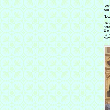
Вме
бла
Пос
Обр
бог
Его
дух
выс