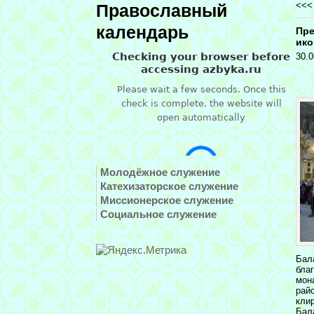
<<
Православный
календарь
Пре
ико
30.0
Молодёжное служение
Катехизаторское служение
Миссионерское служение
Социальное служение
Бал
бла
мон
рай
кли
Бал