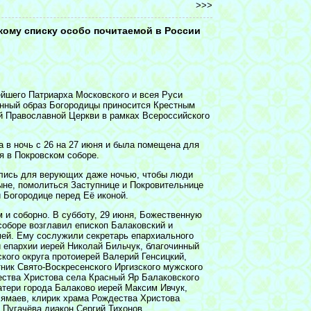
>>>
ому списку особо почитаемой в России
йшего Патриарха Московского и всея Руси
нный образ Богородицы приносится Крестным
й Православной Церкви в рамках Всероссийского
а в ночь с 26 на 27 июня и была помещена для
я в Покровском соборе.
ались для верующих даже ночью, чтобы люди
ыне, помолиться Заступнице и Покровительнице
 Богородице перед Её иконой.
 и соборно. В субботу, 29 июня, Божественную
соборе возглавил епископ Балаковский и
ей. Ему сослужили секретарь епархиального
 епархии иерей Николай Бильчук, благочинный
кого округа протоиерей Валерий Генсицкий,
ник Свято-Воскресенского Иргизского мужского
ества Христова села Красный Яр Балаковского
тери города Балаково иерей Максим Ивчук,
лямаев, клирик храма Рождества Христова
 Пугачёва диакон Сергий Тихонов.