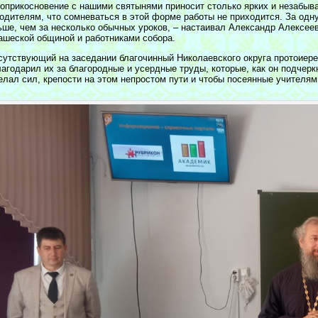
оприкосновение с нашими святынями приносит столько ярких и незабы
родителям, что сомневаться в этой форме работы не приходится. За одн
ьше, чем за несколько обычных уроков, – настаивал Александр Алексеев
ашеской общиной и работниками собора.
сутствующий на заседании благочинный Николаевского округа протоиере
лагодарил их за благородные и усердные труды, которые, как он подчер
елал сил, крепости на этом непростом пути и чтобы посеянные учителя