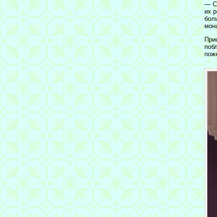
— С
их 
бол
мон
При
поб
пож