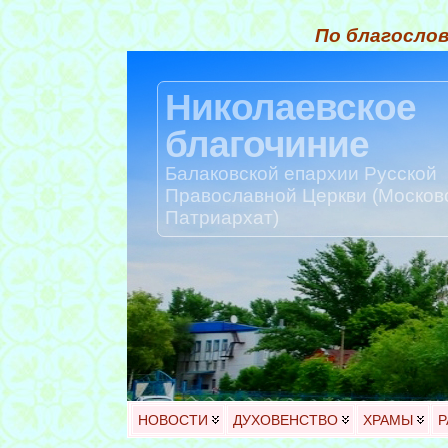
По благослов
Николаевское
благочиние
Балаковской епархии Русской
Православной Церкви (Москов
Патриархат)
НОВОСТИ
ДУХОВЕНСТВО
ХРАМЫ
Р