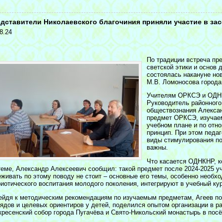
<
дставители Николаевского благочиния приняли участие в за
8.24
По традиции встреча пр
светской этики и основ
состоялась накануне но
М.В. Ломоносова города
Учителям ОРКСЭ и ОДНК
Руководитель районного
обществознания Алексан
предмет ОРКСЭ, изучаем
учебном плане и по отн
принцип. При этом педаг
виды стимулирования по
важны.
Что касается ОДНКНР, к
теме, Александр Алексеевич сообщил: такой предмет после 2024-2025 уч
еживать по этому поводу не стоит – основные его темы, особенно необх
риотического воспитания молодого поколения, интегрируют в учебный кур
ейдя к методическим рекомендациям по изучаемым предметам, Агеев п
лядов и целевых ориентиров у детей, поделился опытом организации в ра
кресенский собор города Пугачёва и Свято-Никольский монастырь в пос