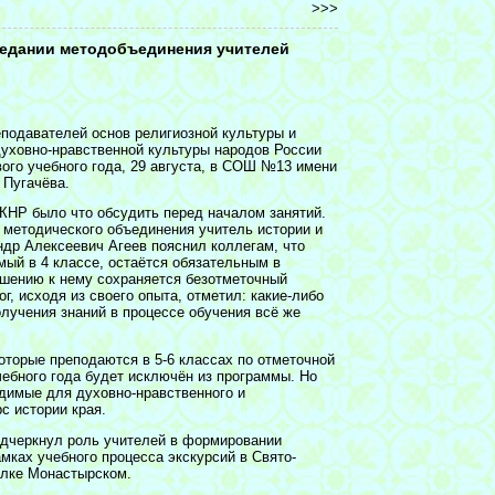
>>>
седании методобъединения учителей
еподавателей основ религиозной культуры и
 духовно-нравственной культуры народов России
вого учебного года, 29 августа, в СОШ №13 имени
 Пугачёва.
НР было что обсудить перед началом занятий.
 методического объединения учитель истории и
др Алексеевич Агеев пояснил коллегам, что
ый в 4 классе, остаётся обязательным в
ошению к нему сохраняется безотметочный
ог, исходя из своего опыта, отметил: какие-либо
лучения знаний в процессе обучения всё же
оторые преподаются в 5-6 классах по отметочной
ебного года будет исключён из программы. Но
одимые для духовно-нравственного и
с истории края.
одчеркнул роль учителей в формировании
мках учебного процесса экскурсий в Свято-
ёлке Монастырском.