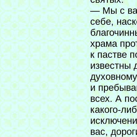
— Мы с ва
себе, наск
благочинн
храма про
к пастве 
известны 
духовному
и пребыва
всех. А п
какого-либ
исключени
вас, дорог