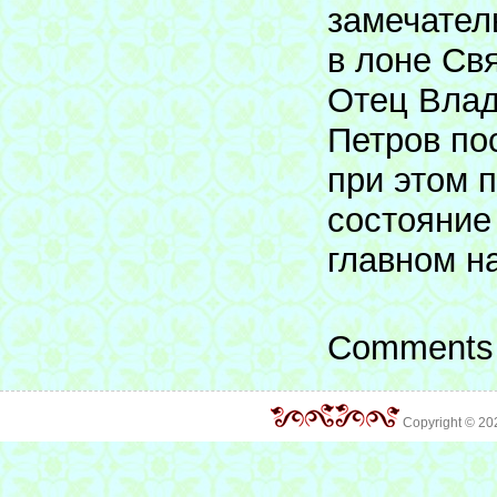
замечател
в лоне Св
Отец Влад
Петров по
при этом 
состояние 
главном н
Comments 
Copyright © 2