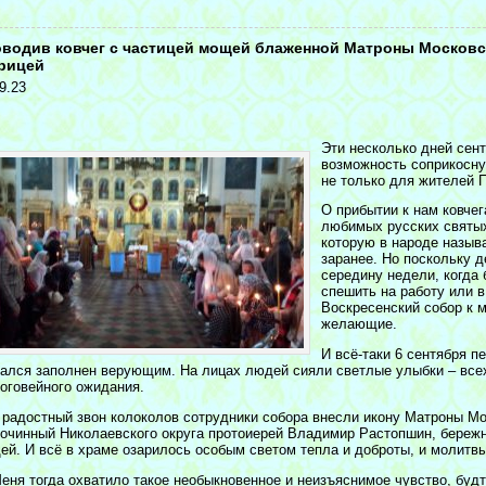
<
водив ковчег с частицей мощей блаженной Матроны Московс
рицей
9.23
Эти несколько дней сен
возможность соприкосну
не только для жителей П
О прибытии к нам ковче
любимых русских святых
которую в народе назыв
заранее. Но поскольку д
середину недели, когда
спешить на работу или в
Воскресенский собор к 
желающие.
И всё-таки 6 сентября 
зался заполнен верующим. На лицах людей сияли светлые улыбки – все
гоговейного ожидания.
 радостный звон колоколов сотрудники собора внесли икону Матроны Мо
гочинный Николаевского округа протоиерей Владимир Растопшин, бережн
ей. И всё в храме озарилось особым светом тепла и доброты, и молитвы
еня тогда охватило такое необыкновенное и неизъяснимое чувство, буд