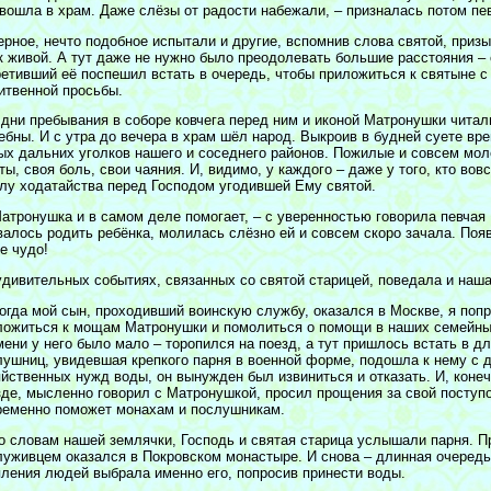
 вошла в храм. Даже слёзы от радости набежали, – призналась потом пев
ерное, нечто подобное испытали и другие, вспомнив слова святой, при
 к живой. А тут даже не нужно было преодолевать большие расстояния –
ретивший её поспешил встать в очередь, чтобы приложиться к святыне с
итвенной просьбы.
 дни пребывания в соборе ковчега перед ним и иконой Матронушки чита
ебны. И с утра до вечера в храм шёл народ. Выкроив в будней суете вр
ых дальних уголков нашего и соседнего районов. Пожилые и совсем моло
ты, своя боль, свои чаяния. И, видимо, у каждого – даже у того, кто во
илу ходатайства перед Господом угодившей Ему святой.
атронушка и в самом деле помогает, – с уверенностью говорила певчая 
валось родить ребёнка, молилась слёзно ей и совсем скоро зачала. Поя
е чудо!
удивительных событиях, связанных со святой старицей, поведала и наш
огда мой сын, проходивший воинскую службу, оказался в Москве, я попр
ложиться к мощам Матронушки и помолиться о помощи в наших семейных
мени у него было мало – торопился на поезд, а тут пришлось встать в д
лушниц, увидевшая крепкого парня в военной форме, подошла к нему с 
йственных нужд воды, он вынужден был извиниться и отказать. И, конеч
зде, мысленно говорил с Матронушкой, просил прощения за свой поступо
ременно поможет монахам и послушникам.
по словам нашей землячки, Господь и святая старица услышали парня. П
луживцем оказался в Покровском монастыре. И снова – длинная очередь
пления людей выбрала именно его, попросив принести воды.