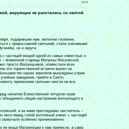
>>>
кой, верующие не расстались со святой
тября, подарившие нам, жителям глубинки,
ться с православной святыней, стали значимыми
угачёва, но и округи.
га с частицей мощей одной из самых известных и
 – блаженной старицы Матроны Московской,
ают просто Матронушкой, оповестили всех
ень его торжественной встречи выпал на
 большинство наших земляков вынуждены утром
 учебное заведение, прийти в Свято-
моменту принесения святыни смогли не все
перед началом Божественной литургии храм
х объединило общее настроение волнующего и
сковской, а за ними проследовал настоятель –
о неся перед собой золочёный ковчег с частицей
 зазвучали особенно проникновенно.
то не мощи Матронушки к нам принесли, а сама