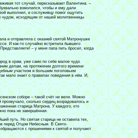
реживая тот случай, пересказывает Валентина. –
 буквально взмолился, чтобы и ему дали
свой выполнил, и сослуживцу помог ощутить
ым чудом, исходящим от нашей молитвенницы
ала и отправляла с оказией святой Матронушке
ссе. И как-то случайно встретила бывшего
Представляете! – у меня папа пить бросил, когда
род в храм, уже само по себе малое чудо.
ним делам, на протяжении долгого времени
адебным участком и большим поголовьем
так мало знает о правилах поведения в нём. И,
сенском соборе – такой счёт не вели. Можно
 прозвучало, сколько сердец возрадовалось и
лаженная старица Матрона. У каждого, кто
жно пока не завершённая.
йший путь. Но святая старица не оставила тех,
ов перед Отцом Небесным. В Свято-
 обращаются с прошениями к святой и получают