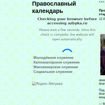
<<
Православный
календарь
Про
ста
12.0
Молодёжное служение
Катехизаторское служение
Миссионерское служение
Социальное служение
ока
бла
Под
бла
мощ
— М