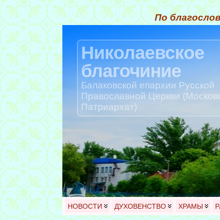
По благослов
Николаевское
благочиние
Балаковской епархии Русской
Православной Церкви (Москов
Патриархат)
НОВОСТИ
ДУХОВЕНСТВО
ХРАМЫ
Р