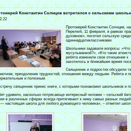
<
тоиерей Константин Солнцев встретился с сельскими школь
2.22
Протоиерей Константин Солнцев, на
Перелюб, 11 февраля, в рамках пр
духовное», посетил сельскую средн
одиннадцатиклассниками.
Школьники задавали вопросы: «Что
мусульманкой?», «Кто такие атеис
ребята изменили свое отношение к 
захотелось в ближайшее время посе
Священник и подростки обсудили т
риотизм, преодоление трудностей, отношения между людьми. Ребята и п
ержательным и полезным.
встречу священник принес книги, с которыми познакомил школьников и п
бят удивило, насколько потрясающе интересный человек – сельский батю
ния в различных сферах всегда притягивают к нему самых разных людей
 — настоящая школа для любого думающего человека», – отметил школь