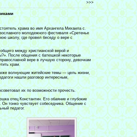
>>>
никами
стоятель храма во имя Архангела Михаила с.
авославного молодежного фестиваля «Сретенье
юю школу, где провел беседу о вере с
 общего между христианской верой и
ты?». После общения с батюшкой некоторые
православной вере в лучшую сторону, девочкам
тить храм.
акже волнующие житейские темы — цель жизни,
едагоги нашли разговор интересным,
осоветовал их по возможности прочесть.
шка отец Константин. Его обаяние и глубокие
. Он тонко чувствует собеседника. Общение с
ный педагог.