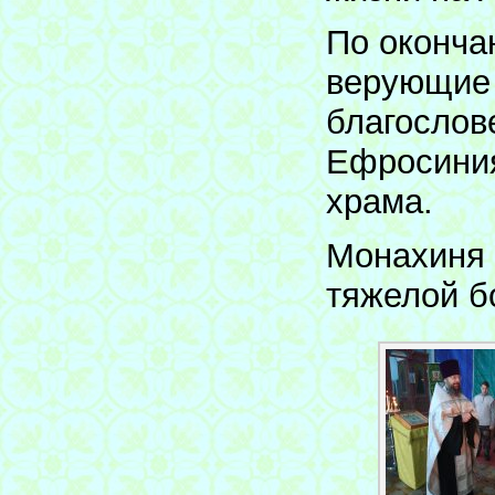
По оконча
верующие 
благослов
Ефросиния
храма.
Монахиня 
тяжелой бо