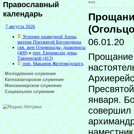
<<<
Православный
календарь
Прощани
(Огольц
06.01.20
Прощание 
настоятел
Молодёжное служение
Архиерейс
Катехизаторское служение
Миссионерское служение
Пресвятой
Социальное служение
января. Б
совершил 
архимандр
наместник