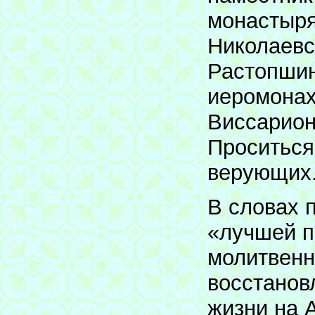
монастыря
Николаевс
Растопшин
иеромонах
Виссарион
Проситься
верующих
В словах 
«лучшей п
молитвенн
восстанов
жизни на 