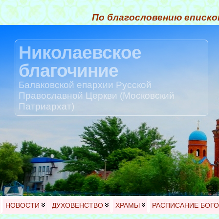
По благословению еписко
Николаевское
благочиние
Балаковской епархии Русской
Православной Церкви (Московский
Патриархат)
НОВОСТИ
ДУХОВЕНСТВО
ХРАМЫ
РАСПИСАНИЕ БОГ