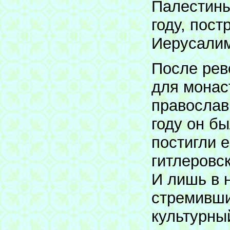
Палестины
году, пос
Иерусалим
После рев
для монас
православ
году он бы
постигли 
гитлеровс
И лишь в 
стремивши
культурны