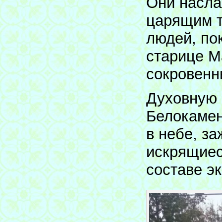
Они насла
царящим т
людей, по
старице М
сокровен
Духовную 
Белокамен
в небе, з
искрящиес
составе э