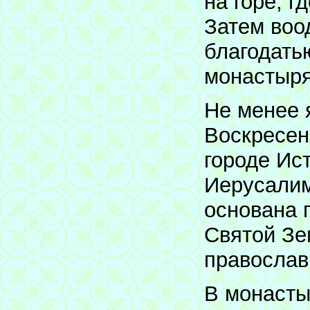
на горе, г
Затем воо
благодать
монастыря
Не менее 
Воскресен
городе Ис
Иерусалим
основана 
Святой Зе
православ
В монасты