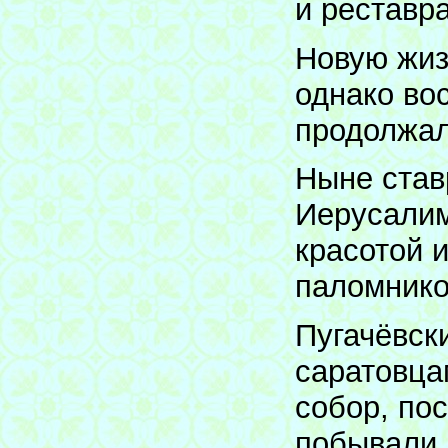
и реставр
Новую жиз
однако во
продолжал
Ныне став
Иерусалим
красотой 
паломнико
Пугачёвск
саратовца
собор, пос
побывали 