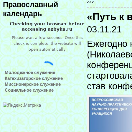
<<<
Православный
календарь
«Путь к
03.11.21
Ежегодно 
(Николаев
конференц
Молодёжное служение
стартовала
Катехизаторское служение
став конф
Миссионерское служение
Социальное служение