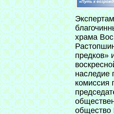
Экспертам
благочинн
храма Вос
Растопшин
предков» 
воскресно
наследие 
комиссия 
председат
обществен
общество 