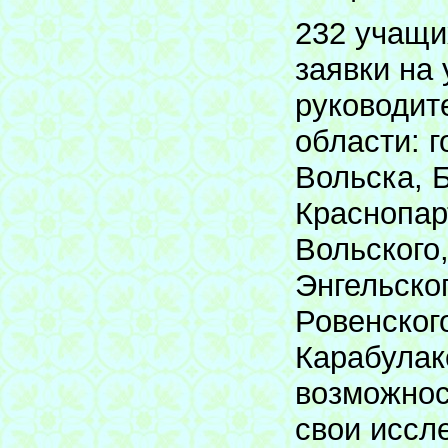
232 учащи
заявки на
руководит
области: г
Вольска, 
Краснопар
Вольского
Энгельског
Ровенског
Карабулак
возможнос
свои иссл