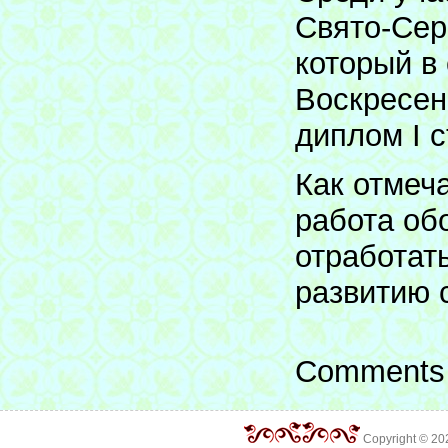
Свято-Сер
который в
Воскресен
диплом I с
Как отмеч
работа об
отработат
развитию 
Comments 
Copyright © 2