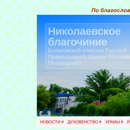
По благослов
Николаевское
благочиние
Балаковской епархии Русской
Православной Церкви (Москов
Патриархат)
НОВОСТИ
ДУХОВЕНСТВО
ХРАМЫ
Р