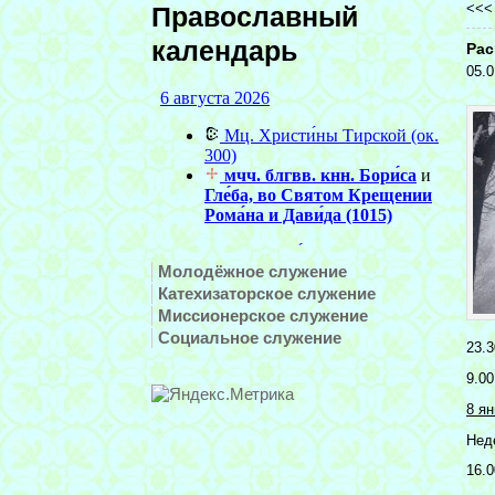
<<
Православный
календарь
Рас
05.0
Молодёжное служение
Катехизаторское служение
Миссионерское служение
Социальное служение
23.3
9.00
8 я
Нед
16.