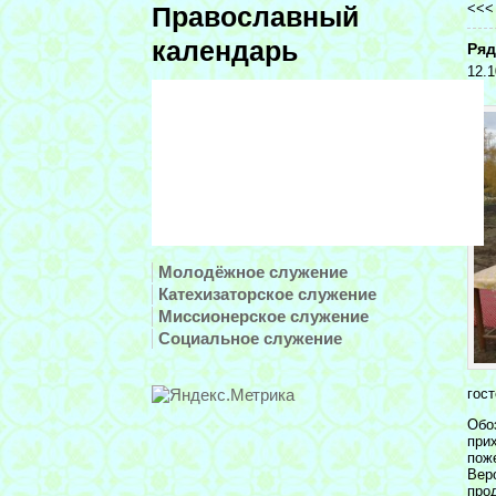
<<
Православный
календарь
Ряд
12.1
Молодёжное служение
Катехизаторское служение
Миссионерское служение
Социальное служение
гос
Обо
при
пож
Вер
про