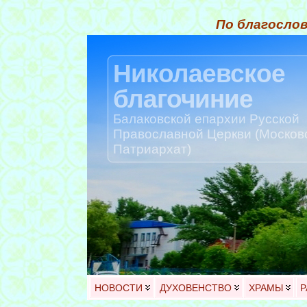
По благослов
Николаевское
благочиние
Балаковской епархии Русской
Православной Церкви (Москов
Патриархат)
НОВОСТИ
ДУХОВЕНСТВО
ХРАМЫ
Р