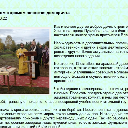
<
ом с храмом появится дом причта
0.22
Как и всякое другое доброе дело, строи
Христова города Пугачёва начали с благо
настоятеля нашего храма протоиерея Вл
Необходимость в дополнительных помеще
хозяйственной и других видов деятельно
решать другие, более актуальные на тот 
возведения нового здания.
Во вторник, 11 октября, на храмовый дво
котлована, а также стали завозить строй
литургией благочинный совершил молебен
помощью Божьей в осуществлении столь н
прихожане.
Чтобы здание гармонировало с храмом, р
кирпича. Проектом предусмотрено два эт
административных комнат, в нём размест
тей), трапезную, пекарню, классы воскресной учебно-воспитательной гру
значать сроки строительства никто не берётся. Просто принятая в давн
храмовые строения всем миром сохранилась до сих пор. И это здание с
ертвованиям прихожан и других неравнодушных людей. Так что работы б
оятно, осенью завершат лишь нулевой цикл, то есть заложат фундамент
должить физический объём весной.