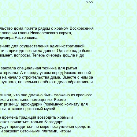
>>>
тельство дома причта рядом с храмом Воскресения
словения главы Николаевского округа,
адимира Растопшина.
ниях для осуществления административной,
сти в приходе возникла давно. Однако надо было
момент, вопросы. Теперь очередь дошла и до
р заехала специальная техника для рытья
материалы. А в среду утром перед Божественной
 на начало строительства дома. Вместе с ним за
ужного, но весьма нелёгкого дела обратились и
ешили, что оно должно быть сложено из красного
ажа и цокольное помещение. Кроме
ят ризницу, архондарик (приёмную комнату для
ппы, а также церковный музей.
ие времена традиция возводить храмы и
может появиться только благодаря
удут проводиться по мере поступления средств.
 и закроют бетонными плитами, чтобы