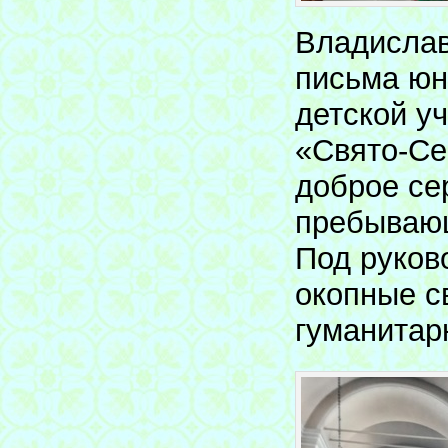
Владислав
письма юн
детской у
«Свято-Се
доброе се
пребывающ
Под руков
окопные с
гуманитар