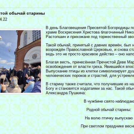
<
той обычай старины
4.22
В день Благовещения Пресвятой Богородицы по
храме Воскресения Христова благочинный Нико
Растопшин и прихожане под торжественный звон
Такой обычай, принятый с давних времён, был н
возрождён Православной Церковью, и снова ста
ведь это не просто красивое действо – оно на
Благая весть, принесённая Пречистой Деве Мар
освобождения от власти греха. Явившийся впо
Выпускание птицы из клетки символизирует ду
человеческих пороков и страстей, для устремл
В старину также считали, что получившие из н
Богу и становятся ходатаями за нас. Такой об
Александра Пушкина:
В чужбине свято наблюда
Родной обычай старины:
На волю птичку выпускаю
При светлом празднике весн