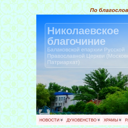
По благослов
Николаевское
благочиние
Балаковской епархии Русской
Православной Церкви (Москов
Патриархат)
НОВОСТИ
ДУХОВЕНСТВО
ХРАМЫ
Р