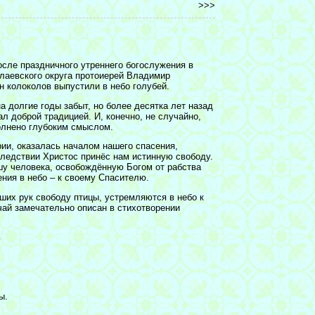
>>>
сле праздничного утреннего богослужения в
лаевского округа протоиерей Владимир
 колоколов выпустили в небо голубей.
а долгие годы забыт, но более десятка лет назад
л доброй традицией. И, конечно, не случайно,
полнено глубоким смыслом.
ии, оказалась началом нашего спасения,
следствии Христос принёс нам истинную свободу.
шу человека, освобождённую Богом от рабства
ения в небо – к своему Спасителю.
аших рук свободу птицы, устремляются в небо к
ычай замечательно описан в стихотворении
ю
ы.