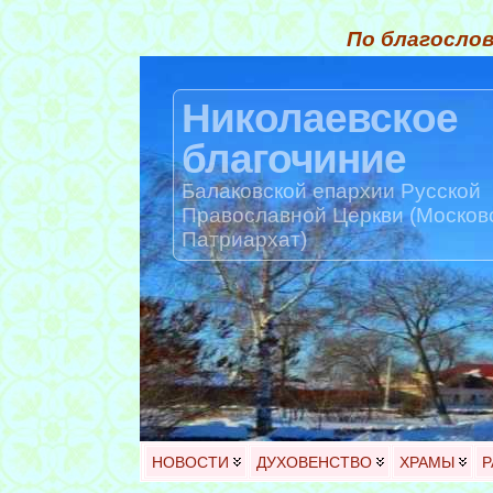
По благослов
Николаевское
благочиние
Балаковской епархии Русской
Православной Церкви (Москов
Патриархат)
НОВОСТИ
ДУХОВЕНСТВО
ХРАМЫ
Р