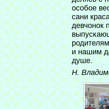
особое ве
сани крас
девчонок 
выпускающ
родителям
и нашим д
душе.
Н. Владим