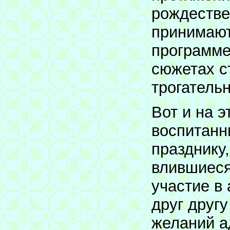
рождестве
принимают
программе
сюжетах с
трогатель
Вот и на э
воспитанн
празднику
влившиеся
участие в
друг другу
желаний ад