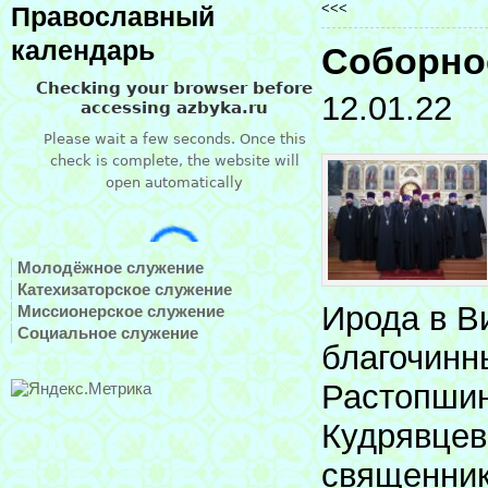
<<<
Православный
календарь
Соборно
12.01.22
Молодёжное служение
Катехизаторское служение
Ирода в В
Миссионерское служение
Социальное служение
благочинн
Растопшин
Кудрявцев
священник