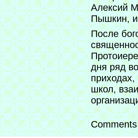
Алексий М
Пышкин, и
После бог
священнос
Протоиере
дня ряд в
приходах,
школ, вза
организац
Comments 