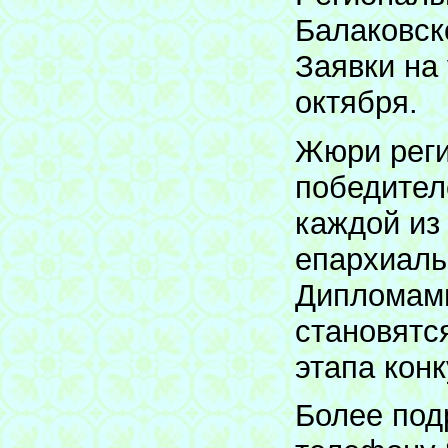
Балаковск
Заявки на
октября.
Жюри реги
победителе
каждой из
епархиаль
Дипломами
становятс
этапа конк
Более под