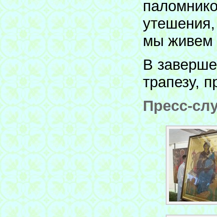
паломнико
утешения, 
мы живем 
В заверше
трапезу, п
Пресс-сл