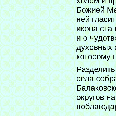
ходом и п
Божией Ма
ней гласи
икона ста
и о чудот
духовных 
которому 
Разделить
села собр
Балаковск
округов н
поблагода