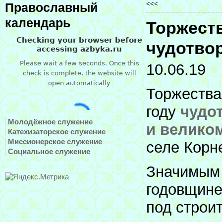
<<<
Православный
календарь
Торжеств
чудотво
10.06.19
Торжества
году
чудо
Молодёжное служение
и велико
Катехизаторское служение
Миссионерское служение
селе Корн
Социальное служение
Значимым 
годовщине
под строи