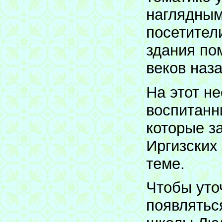
наглядным
посетител
здания по
веков наза
На этот н
воспитанн
которые за
Иргизских
теме.
Чтобы уто
появлятьс