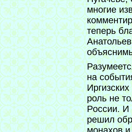
многие из
комментир
теперь бл
Анатольев
объясним
Разумеетс
на событи
Иргизских
роль не то
России. И
решил обра
монахов и