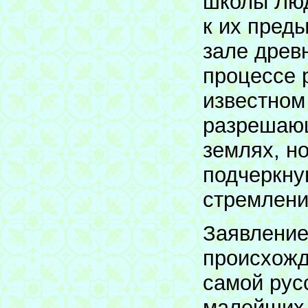
школы Люд
к их пред
зале древ
процессе 
известном 
разрешающ
землях, н
подчеркну
стремлени
Заявление 
происхожд
самой рус
малейших 