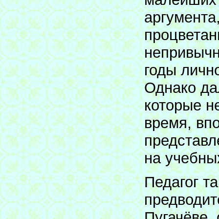
аргумента,
процветан
непривычн
годы личн
Однако да
которые н
время, вп
представл
на учебны
Педагог т
предводит
Пугачёве,