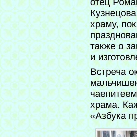
отец Рома
Кузнецова
храму, по
празднова
также о з
и изготовл
Встреча о
мальчишек
чаепитеем
храма. Ка
«Азбука п