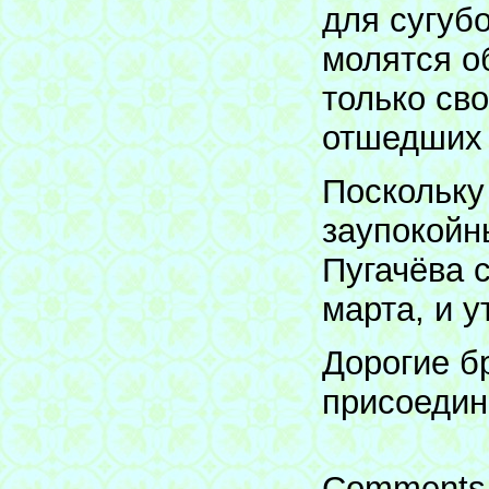
для сугуб
молятся о
только св
отшедших 
Поскольку
заупокойн
Пугачёва с
марта, и у
Дорогие б
присоедин
Comments 