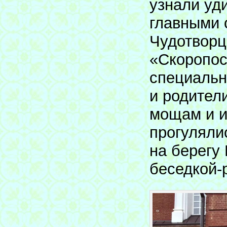
узнали уд
главными 
Чудотворц
«Скоропос
специальн
и родител
мощам и и
прогуляли
на берегу
беседкой-