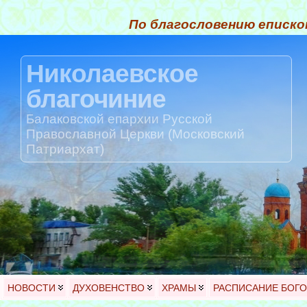
По благословению еписко
Николаевское
благочиние
Балаковской епархии Русской
Православной Церкви (Московский
Патриархат)
НОВОСТИ
ДУХОВЕНСТВО
ХРАМЫ
РАСПИСАНИЕ БОГ