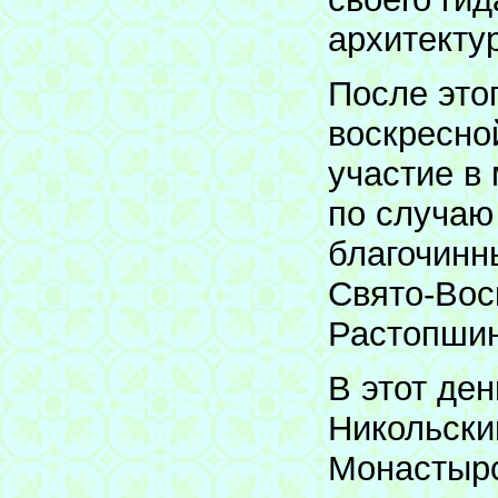
архитекту
После это
воскресно
участие в
по случаю
благочинн
Свято-Вос
Растопшин
В этот де
Никольски
Монастырс