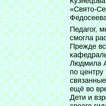
Кузнецова
«Свято-Се
Федосеева
Педагог, 
смогла ра
Прежде вс
кафедраль
Людмила А
по центру
связанные
ещё во вр
Дети и вз
своего ги