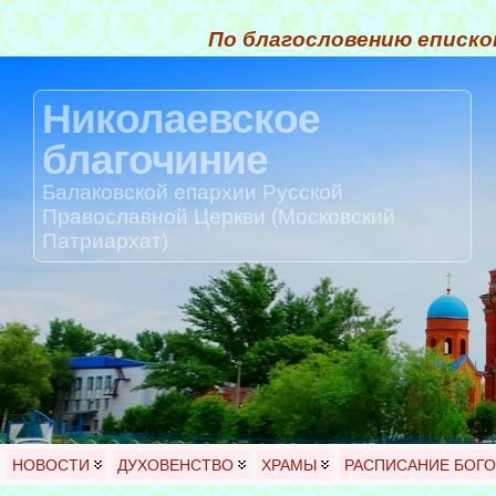
По благословению еписко
Николаевское
благочиние
Балаковской епархии Русской
Православной Церкви (Московский
Патриархат)
НОВОСТИ
ДУХОВЕНСТВО
ХРАМЫ
РАСПИСАНИЕ БОГ