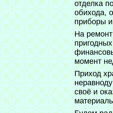
отделка п
обихода, 
приборы и
На ремонт
пригодных
финансовы
момент не
Приход хр
неравноду
своё и ок
материаль