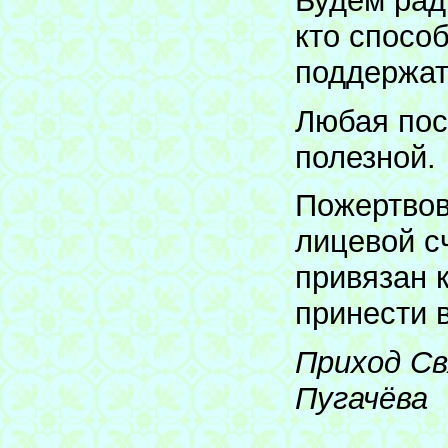
Будем рад
кто спосо
поддержат
Любая пос
полезной.
Пожертвов
лицевой с
привязан 
принести 
Приход Св
Пугачё