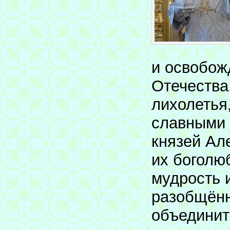
и освобож
Отечества,
лихолетья
славными 
князей Ал
их боголю
мудрость 
разобщённ
объединит