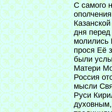
С самого 
ополчения
Казанской
дня перед
молились 
прося Её 
были услы
Матери Мо
Россия от
мысли Свя
Руси Кири
духовным,