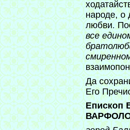
ходатайст
народе, о
любви. По
все едино
братолюб
смиренно
взаимопон
Да сохран
Его Пречи
Епископ 
ВАРФОЛО