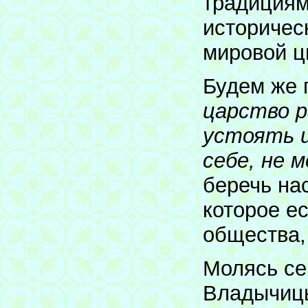
традициям
историчес
мировой ц
Будем же 
царство р
устоять ц
себе, не
беречь на
которое е
общества,
Молясь се
Владычицы