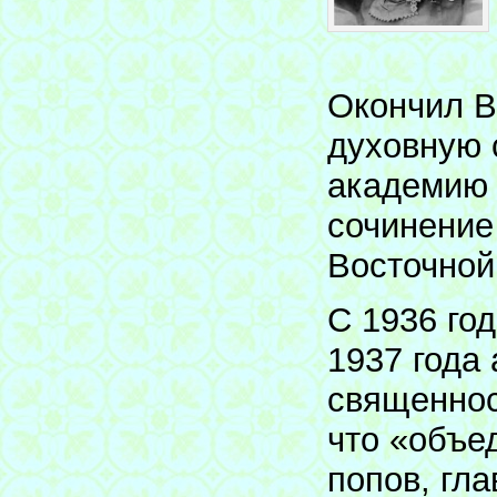
Окончил В
духовную 
академию 
сочинение
Восточной
С 1936 го
1937 года 
священнос
что «объе
попов, гл