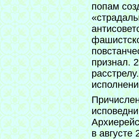
попам соз
«страдаль
антисовет
фашистско
повстанче
признал. 2
расстрелу.
исполнени
Причислен
исповедни
Архиерейс
в августе